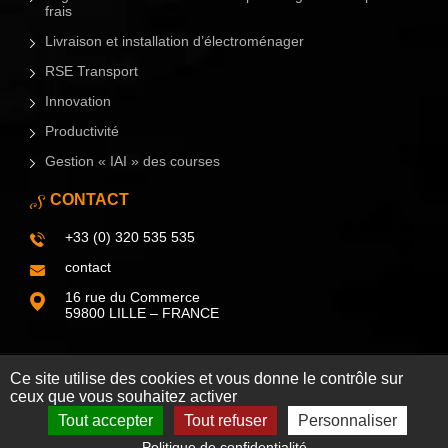
frais
Livraison et installation d’électroménager
RSE Transport
Innovation
Productivité
Gestion « IAI » des courses
CONTACT
+33 (0) 320 535 535
contact
16 rue du Commerce
59800 LILLE – FRANCE
Ce site utilise des cookies et vous donne le contrôle sur
Copyright © SinfoniIT 2026 -
Mentions légales
-
Gestion des cookies
-
ceux que vous souhaitez activer
Réalisé par
Tokiz Digital
-
Comment référencer son site internet
Tout accepter
Tout refuser
Personnaliser
DEMANDER UNE DEMO
Politique de confidentialité