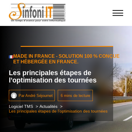
Panneau de gestion des cookies
MADE IN FRANCE - SOLUTION 100 % CONÇUE
ET HÉBERGÉE EN FRANCE.
Les principales étapes de
l’optimisation des tournées
Par
André Séjournet
6 mins de lecture
Logiciel TMS
Actualités
Les principales étapes de l’optimisation des tournées