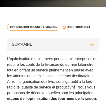
29 OCTOBRE 2024
OPTIMISATION TOURNÉE LIVRAISON
SOMMAIRE
Optimisation des tournées : prendre en compte les
différentes contraintes
L’optimisation des tournées permet aux entreprises de
Gérer les ressources lors de l’optimisation de tournées
réduire les coûts de la livraison du dernier kilomètre,
de livraison
tout en offrant un service pleinement en phase avec
Prévenir vos destinataires
les attentes de leurs clients et de leurs destinataires.
Ainsi, l’organisation des livraisons garantit à la fois
rapidité, qualité de service et productivité. Nous vous
proposons de découvrir quelles sont les principales
étapes de l’optimisation des tournées de livraison
.