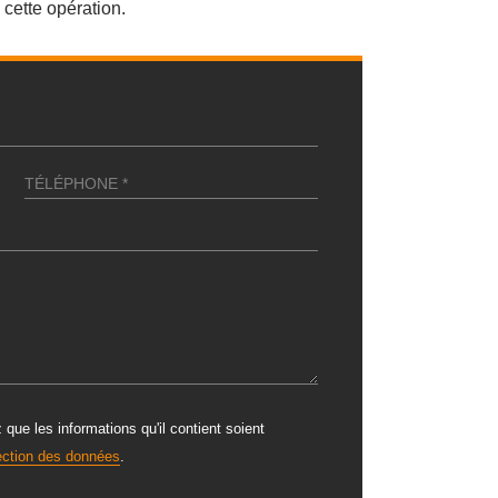
cette opération.
ue les informations qu'il contient soient
tection des données
.