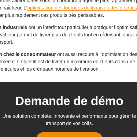
rées alimentaires sous température dirigée le plus rapidement po
r fraîcheur. L’
optimisation des tournées de livraison des produits 
rer plus rapidement ces produits très périssables.
 industriels
ont un intérêt tout particulier à pratiquer l’optimis
vail leur permet de livrer plus de clients tout en réduisant leurs c
nsport.
on chez le consommateur
ont aussi recours à l’optimisation de
mmerce. L’objectif est de livrer un maximum de clients dans un
éhicules et les créneaux horaires de livraison.
Demande de démo
Une solution complète, innovante et performante pour gérer le
transport de vos colis.