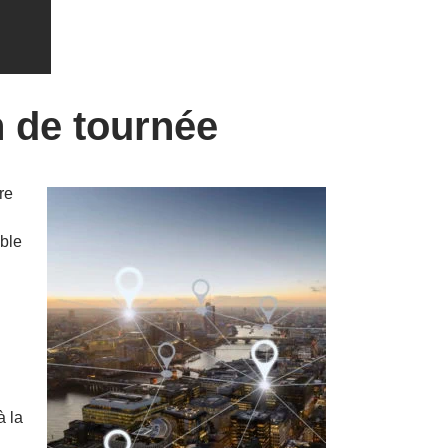
on de tournée
re
mble
à la