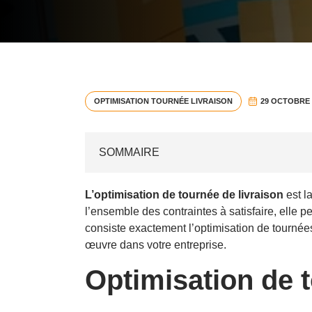
29 OCTOBRE 
OPTIMISATION TOURNÉE LIVRAISON
SOMMAIRE
Optimisation de tournée, le fonctionnement
À qui s’adresse l’optimisation de tournée de 
L’optimisation de tournée de livraison
est la
l’ensemble des contraintes à satisfaire, elle 
Les différentes difficultés à l’optimisation d
consiste exactement l’optimisation de tournées,
Utilisation d’un logiciel d’optimisation de t
œuvre dans votre entreprise.
Optimisation de 