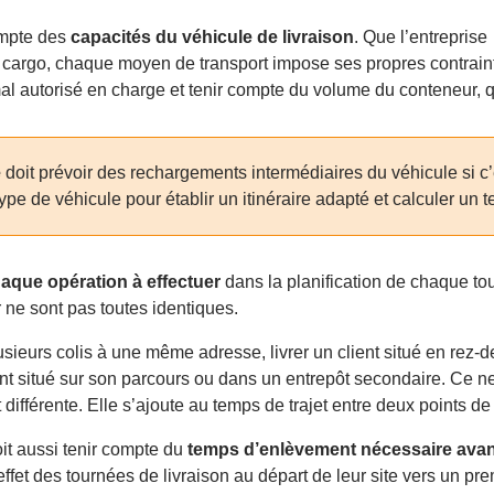
ompte des
capacités du véhicule de livraison
. Que l’entreprise
élo cargo, chaque moyen de transport impose ses propres contrain
imal autorisé en charge et tenir compte du volume du conteneur, q
e
doit prévoir des rechargements intermédiaires du véhicule si c’e
pe de véhicule pour établir un itinéraire adapté et calculer un te
haque opération à effectuer
dans la planification de chaque to
er ne sont pas toutes identiques.
plusieurs colis à une même adresse, livrer un client situé en re
t situé sur son parcours ou dans un entrepôt secondaire. Ce ne
fférente. Elle s’ajoute au temps de trajet entre deux points de 
it aussi tenir compte du
temps d’enlèvement nécessaire avant
fet des tournées de livraison au départ de leur site vers un prem